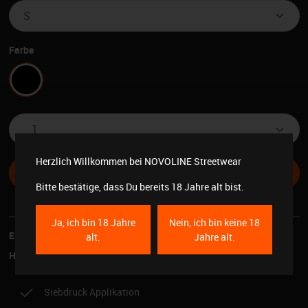
auswählen
Farbe
Schwarz
Produkt Anzahl: Gib den gewünschten Wert e
Herzlich Willkommen bei NOVOLINE Streetwear
In den Warenkorb
Bitte bestätige, dass Du bereits 18 Jahre alt bist.
Ja, ich bin 18 Jahre
Nein, ich bin keine 18
EAN:
1007110452414
alt.
Jahre alt.
Hersteller-Nr.:
711045241
Siebdruck Applikation