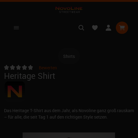
nhalt springen
Warenko
Shirts
Bewerten
Heritage Shirt
Durchschnittliche Bewertung von 0 von 5 Sternen
Das Heritage T-Shirt aus dem Jahr, als Novoline ganz groß rauskam
– für alle, die seit Tag 1 auf den richtigen Style setzen.
Bildergalerie überspringen