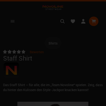
nhalt springen
Warenko
Shirts
Bewerten
Staff Shirt
Durchschnittliche Bewertung von 0 von 5 Sternen
Das Staff Shirt – für alle, die im „Team Novoline“ spielen. Zeig, dass
du hinter den Kulissen den Style-Jackpot knacken kannst!
Bildergalerie überspringen